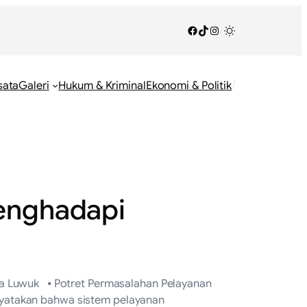
Facebook
TikTok
Instagram
/
/
sata
Galeri
Hukum & Kriminal
Ekonomi & Politik
Menghadapi
ka Luwuk ⦁ Potret Permasalahan Pelayanan
nyatakan bahwa sistem pelayanan