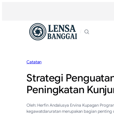
Lewati
ke
konten
/
Catatan
Strategi Penguata
Peningkatan Kunj
Oleh: Herfin Andalusya Ervina Kupagan Progra
kegawatdaruratan merupakan bagian penting d