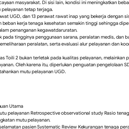
yaan masyarakat. Di sisi lain, kondisi ini meningkatkan be
pelayanan tetap terjaga.
wat UGD, dan 13 perawat rawat inap yang bekerja dengan sis
 beban kerja tenaga kesehatan semakin tinggi sehingga dipe
dalam penanganan kegawatdaruratan.
pada tingginya penggunaan sarana, peralatan medis, dan bah
pemeliharaan peralatan, serta evaluasi alur pelayanan dan ko
s Toili 2 bukan terletak pada kualitas pelayanan, melainka
anan. Oleh karena itu, diperlukan penguatan pengelolaan SDM
rtahankan mutu pelayanan UGD.
emuan Utama
n mutu pelayanan Retrospective observational study Rasio t
ngkatan mutu pelayanan.
n keselamatan pasien Systematic Review Kekurangan tenaga per