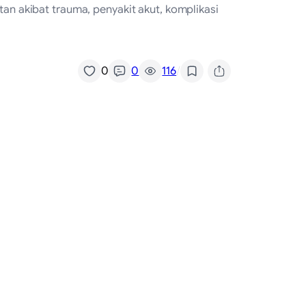
n akibat trauma, penyakit akut, komplikasi
/
0
0
116