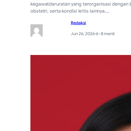
kegawatdaruratan yang terorganisasi dengan b
obstetri, serta kondisi kritis lainnya.…
Redaksi
Jun 26, 2026
·
6–8 menit