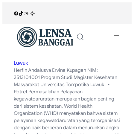
Lewati
ke
Facebook
TikTok
Instagram
/
konten
Luwuk
Herfin Andalusya Ervina Kupagan NIM :
2513104001 Program Studi Magister Kesehatan
Masyarakat Universitas Tompotika Luwuk ⦁
Potret Permasalahan Pelayanan
kegawatdaruratan merupakan bagian penting
dari sistem kesehatan. World Health
Organization (WHO) menyatakan bahwa sistem
pelayanan kegawatdaruratan yang terorganisasi
dengan baik berperan dalam menurunkan angka