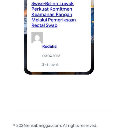
Swiss-Belinn Luwuk
We
Perkuat Komitmen
Sa
Keamanan Pangan
W
Melalui Pemeriksaan
Se
Rectal Swab
Ma
Redaksi
09/07/2026
·
2–3 menit
© 2026 lensabanggai.com. All rights reserved.