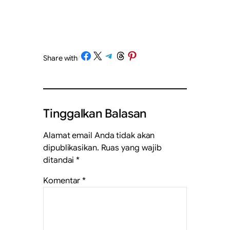
Share on Facebook
Share on X
Share on Telegram
Share on Threads
Share on Pinterest
Share with
/
Tinggalkan Balasan
Alamat email Anda tidak akan
dipublikasikan.
Ruas yang wajib
ditandai
*
Komentar
*