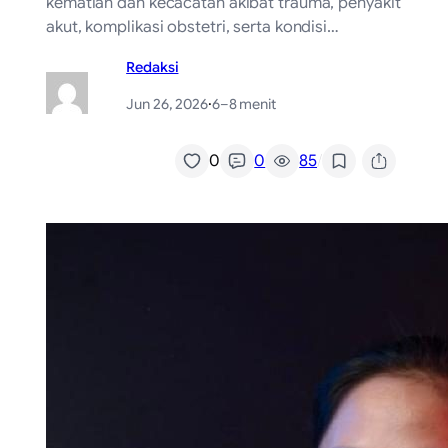
kematian dan kecacatan akibat trauma, penyakit
akut, komplikasi obstetri, serta kondisi…
Redaksi
Jun 26, 2026
·
6–8 menit
/
0
0
85