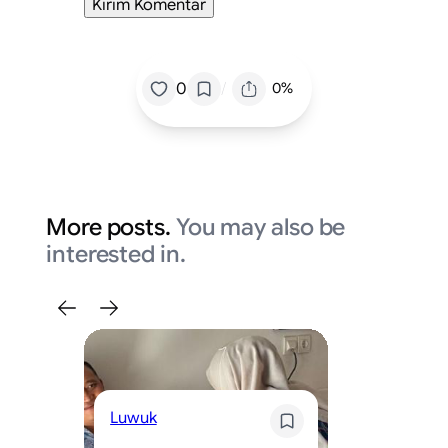
/
0
0%
More posts.
You may also be
interested in.
L
Luwuk
Sw