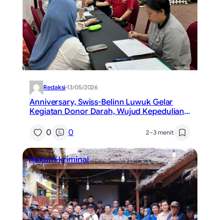
Redaksi
·
13/05/2026
Anniversary, Swiss-Belinn Luwuk Gelar
Kegiatan Donor Darah, Wujud Kepedulian
Sosial
0
0
2–3 menit
Hukum-kriminal