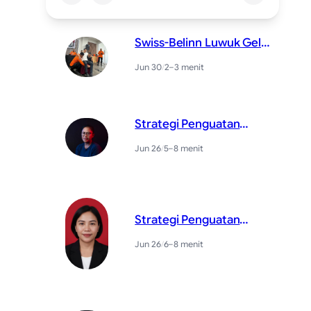
Swiss-Belinn Luwuk Gelar
Pelatihan Pertolongan
Jun 30
/
2–3 menit
Pertama untuk Para
Karyawan
Strategi Penguatan
Kapasitas Pelayanan
Jun 26
/
5–8 menit
Menghadapi
Peningkatan Kunjungan
Pasien UGD
Strategi Penguatan
Kapasitas Pelayanan
Jun 26
/
6–8 menit
Menghadapi
Peningkatan Kunjungan
Pasien UGD