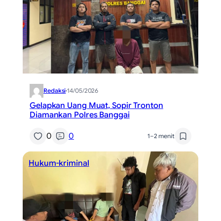
Redaksi
·
14/05/2026
Gelapkan Uang Muat, Sopir Tronton
Diamankan Polres Banggai
0
0
1–2 menit
Hukum-kriminal