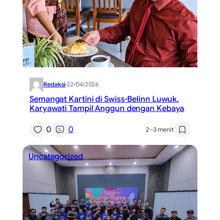
Redaksi
·
22/04/2026
Semangat Kartini di Swiss-Belinn Luwuk.
Karyawati Tampil Anggun dengan Kebaya
0
0
2–3 menit
Uncategorized