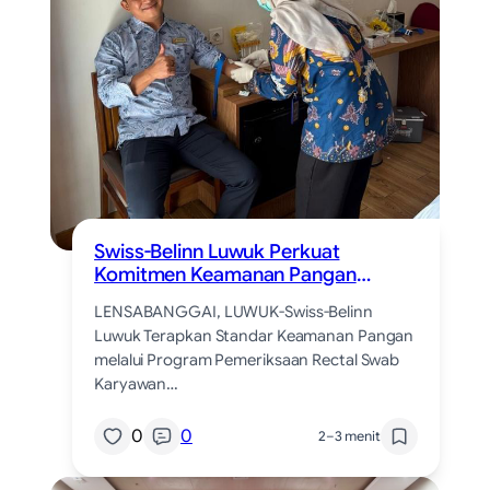
Swiss-Belinn Luwuk Perkuat
Komitmen Keamanan Pangan
Melalui Pemeriksaan Rectal Swab
LENSABANGGAI, LUWUK-Swiss-Belinn
Luwuk Terapkan Standar Keamanan Pangan
melalui Program Pemeriksaan Rectal Swab
Karyawan…
0
0
2–3 menit