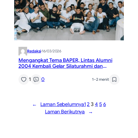
Redaksi
·
16/03/2026
Mengangkat Tema BAPER, Lintas Alumni
2004 Kembali Gelar Silaturahmi dan
Bukber
1
0
1–2 menit
←
Laman Sebelumnya
1
2
3
4
5
6
Laman Berikutnya
→