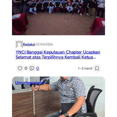
Redaksi
·
02/04/2026
YNCI Banggai Kepulauan Chapter Ucapkan
Selamat atas Terpilihnya Kembali Ketua
YNCI Luwuk Banggai Chapter
0
0
1–2 menit
Uncategorized