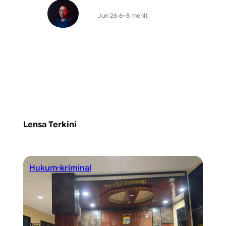
Jun 26
/
6–8 menit
Lensa Terkini
Hukum-kriminal