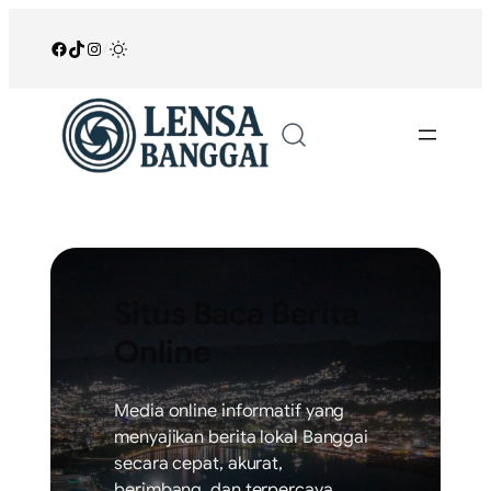
Lewati
ke
Facebook
TikTok
Instagram
/
konten
Situs Baca Berita
Online
Media online informatif yang
menyajikan berita lokal Banggai
secara cepat, akurat,
berimbang, dan terpercaya