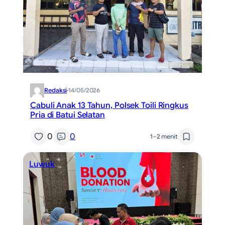
Redaksi
·
14/05/2026
Cabuli Anak 13 Tahun, Polsek Toili Ringkus
Pria di Batui Selatan
0
0
1–2 menit
Luwuk