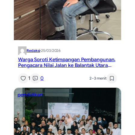
Redaksi
·
25/03/2026
Warga Soroti Ketimpangan Pembangunan,
Pengacara Nilai Jalan ke Balantak Utara
Membahayakan Keselamatan
1
0
2–3 menit
pendidikan