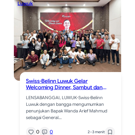
Luwuk
Swiss-Belinn Luwuk Gelar
Welcoming Dinner, Sambut dan
Perkenalkan Wanda Arief Mahmud
LENSABANGGAI, LUWUK-Swiss-Belinn
Sebagai General Manager yang
Luwuk dengan bangga mengumumkan
Baru
penunjukan Bapak Wanda Arief Mahmud
sebagai General…
0
0
2–3 menit