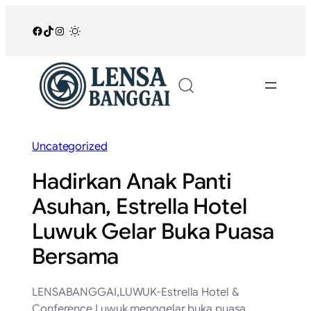
Lewati
ke
Facebook
TikTok
Instagram
/
konten
Uncategorized
Hadirkan Anak Panti
Asuhan, Estrella Hotel
Luwuk Gelar Buka Puasa
Bersama
LENSABANGGAI,LUWUK-Estrella Hotel &
Conference Luwuk menggelar buka puasa