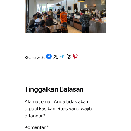
Share on Facebook
Share on X
Share on Telegram
Share on Threads
Share on Pinterest
Share with
/
Tinggalkan Balasan
Alamat email Anda tidak akan
dipublikasikan.
Ruas yang wajib
ditandai
*
Komentar
*