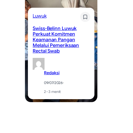
L
Luwuk
Sw
Swiss-Belinn Luwuk
We
Perkuat Komitmen
Sa
Keamanan Pangan
W
Melalui Pemeriksaan
Se
Rectal Swab
Ma
Redaksi
09/07/2026
·
2–3 menit