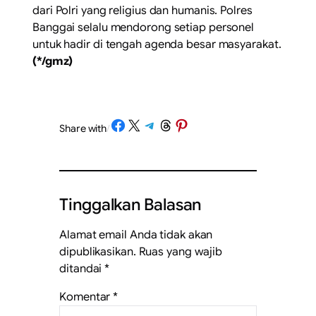
dari Polri yang religius dan humanis. Polres
Banggai selalu mendorong setiap personel
untuk hadir di tengah agenda besar masyarakat.
(*/gmz)
Share on Facebook
Share on X
Share on Telegram
Share on Threads
Share on Pinterest
Share with
/
Tinggalkan Balasan
Alamat email Anda tidak akan
dipublikasikan.
Ruas yang wajib
ditandai
*
Komentar
*