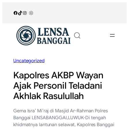
Lewati
ke
Facebook
TikTok
Instagram
/
konten
Uncategorized
Kapolres AKBP Wayan
Ajak Personil Teladani
Akhlak Rasulullah
Gema Isra’ Mi’raj di Masjid Ar-Rahman Polres
Banggai LENSABANGGAI,LUWUK-Di tengah
khidmatnya lantunan selawat, Kapolres Banggai